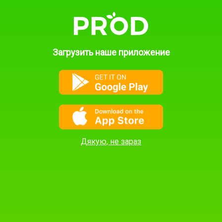
Контакты поддержки:
ПОДАТЬ
ОБЪЯВЛЕНИЕ
(Нажмите "Показать
контакты" в
объявлении, чтоб
Загрузить наше приложение
увидеть контакты
автора объявления)
+380 98 777 68 68
+380 93 507 57 57‬
info@prod.ua
Дякую, не зараз
Просмотреть категорию:
Овощи
Фрукты
Ягоды
Орехи
Грибы