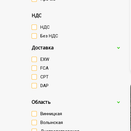
НДС
НДС
Без НДС
Доставка
EXW
FCA
CPT
DAP
Область
Винницкая
Волынская