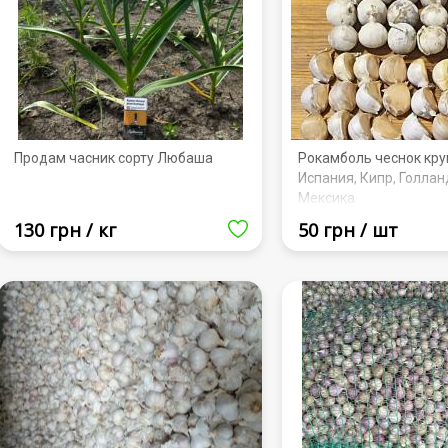
Продам часник сорту Любаша
Рокамболь чеснок кру
Испания, Кипр, Голлан
Мексика
130 грн / кг
50 грн / шт