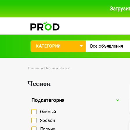
Загрузи
КАТЕГОРИИ
Главная
Овощи
Чеснок
Чеснок
Подкатегория
Озимый
Яровой
Прочие