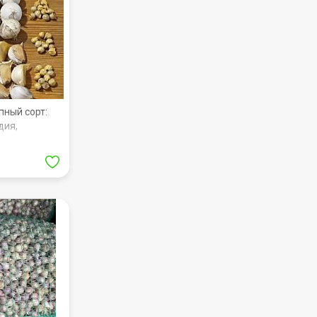
пный сорт:
дия,