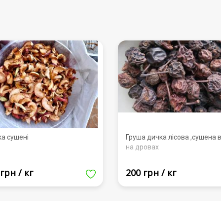
ка сушені
Груша дичка лісова ,сушена в
на дровах
грн / кг
200 грн / кг