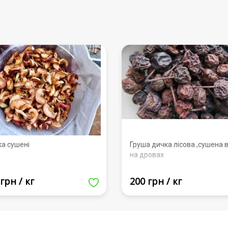
ка сушені
Груша дичка лісова ,сушена в
на дровах
грн / кг
200 грн / кг