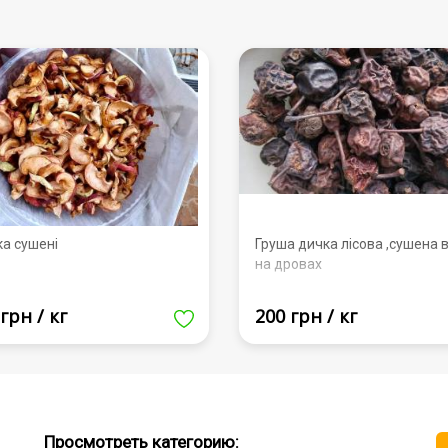
ка сушені
Груша дичка лісова ,сушена в
на дровах
грн / кг
200 грн / кг
Просмотреть категорию: