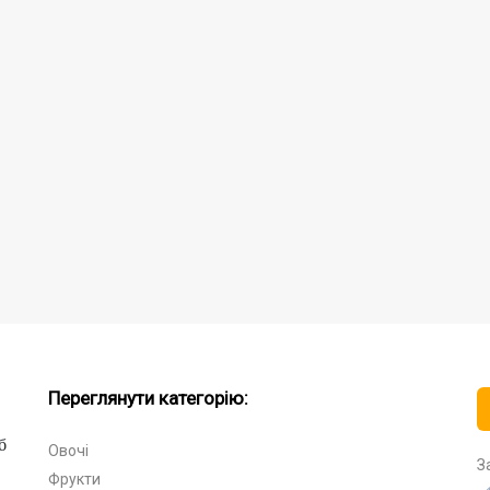
Переглянути категорію:
б
Овочі
З
Фрукти