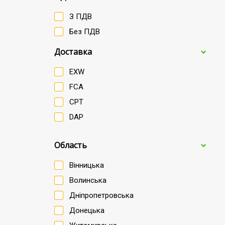
З ПДВ
Без ПДВ
Доставка
EXW
FCA
CPT
DAP
Область
Вінницька
Волинська
Дніпропетровська
Донецька