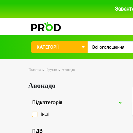
Завант
КАТЕГОРІЇ
Головна
Фрукти
Авокадо
Авокадо
Пiдкатегорiя
Iнші
ПДВ