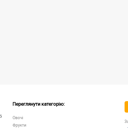
Переглянути категорію:
б
Овочі
З
Фрукти