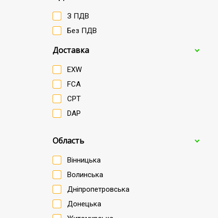
З ПДВ
Без ПДВ
Доставка
EXW
FCA
CPT
DAP
Область
Вінницька
Волинська
Дніпропетровська
Донецька