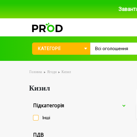
Завант
КАТЕГОРІЇ
Головна
Ягоди
Кизил
Кизил
Пiдкатегорiя
Iнші
ПДВ