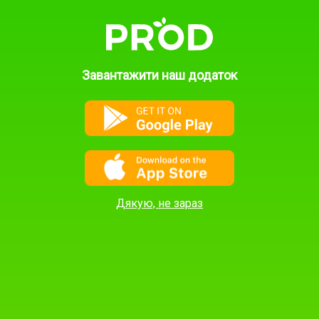
Контакти підтримки:
ПОДАТИ
ОГОЛОШЕННЯ
(Натисніть "Показати
контакти" в
оголошенні, щоб
Завантажити наш додаток
побачити контакти
автора оголошення)
+380 98 777 68 68
+380 93 507 57 57‬
info@prod.ua
Дякую, не зараз
Переглянути категорію:
Овочі
Фрукти
Ягоди
Горіхи
Гриби