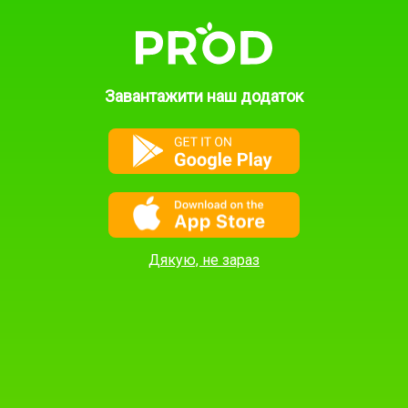
Контакти підтримки:
ПОДАТИ
ОГОЛОШЕННЯ
(Натисніть "Показати
контакти" в
оголошенні, щоб
Завантажити наш додаток
побачити контакти
автора оголошення)
+380 98 777 68 68
+380 93 507 57 57‬
info@prod.ua
Дякую, не зараз
Переглянути категорію:
Овочі
Фрукти
Ягоди
Горіхи
Гриби