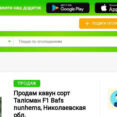
ажити наш додаток
ПОДАТИ ОГО
ПРОДАЖ
Продам кавун сорт
Талісман F1 Bafs
nunhems, Николаевская
обл.