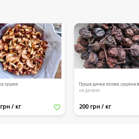
ка сушені
Груша дичка лісова ,сушена в
на дровах
грн / кг
200 грн / кг