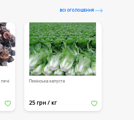
ВСI ОГОЛОШЕННЯ
 печі
Пекінська капуста
25 грн / кг