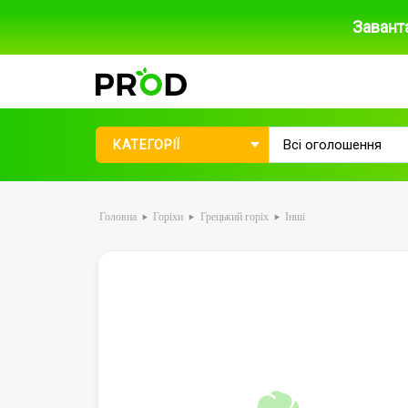
Завант
КАТЕГОРІЇ
Головна
Горіхи
Грецький горіх
Інші