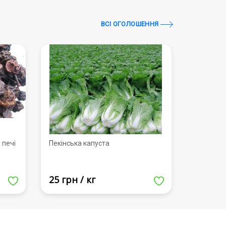
ВСI ОГОЛОШЕННЯ
 печі
Пекінська капуста
25 грн / кг