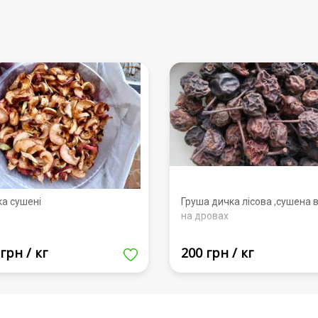
ка сушені
Груша дичка лісова ,сушена в
на дровах
грн / кг
200 грн / кг