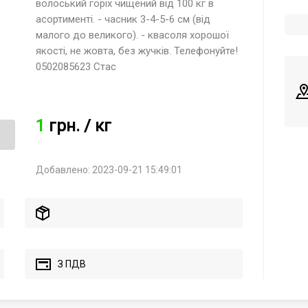
волоський горіх чищений від 100 кг в
асортименті. - часник 3-4-5-6 см (від
малого до великого). - квасоля хорошої
якості, не жовта, без жучків. Телефонуйте!
0502085623 Стас
1
грн.
/ кг
Добавлено: 2023-09-21 15:49:01
З ПДВ