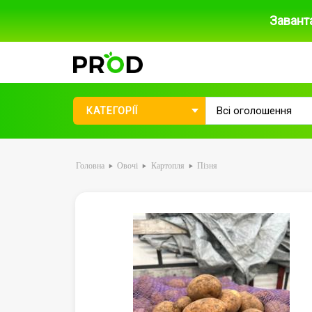
Завант
КАТЕГОРІЇ
Головна
Овочі
Картопля
Пізня