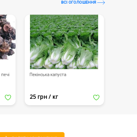
ВСI ОГОЛОШЕННЯ
 печі
Пекінська капуста
25 грн / кг