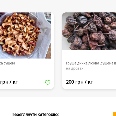
ка сушені
Груша дичка лісова ,сушена в
на дровах
грн / кг
200 грн / кг
Переглянути категорію: