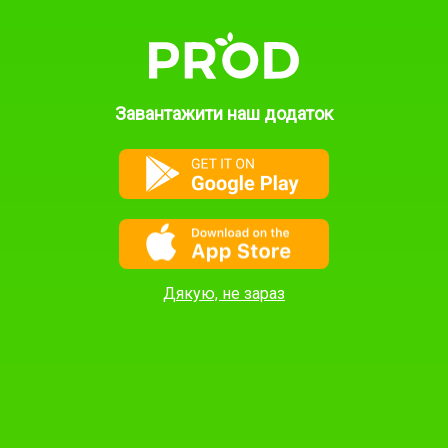
Завантажити наш додаток
Продам черещатий жолудь
25 грн / кг
Дякую, не зараз