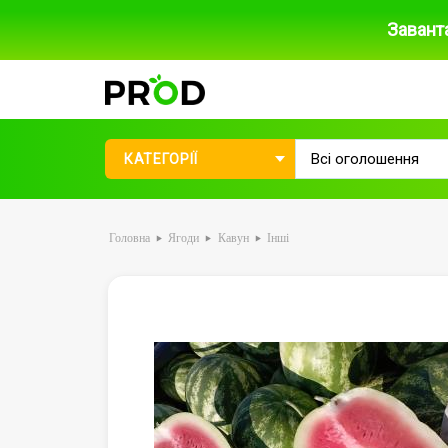
Завант
КАТЕГОРІЇ
Головна
Ягоди
Кавун
Iнші