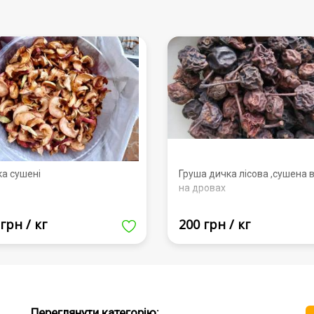
ка сушені
Груша дичка лісова ,сушена в
на дровах
грн / кг
200 грн / кг
Переглянути категорію: