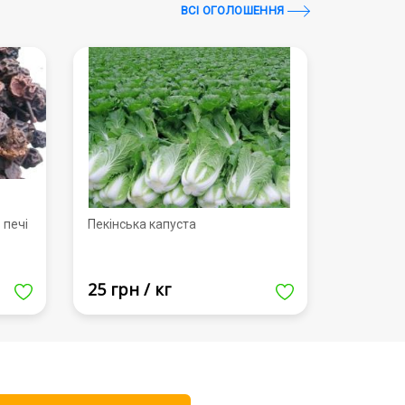
ВСI ОГОЛОШЕННЯ
 печі
Пекінська капуста
25 грн / кг