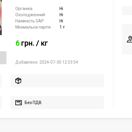
Органiка
Ні
Охолодженний
Ні
Наявнiсть GAP
Ні
Мінімальна партія
1 т
6
грн.
/ кг
Добавлено: 2024-07-30 12:53:54
Без ПДВ