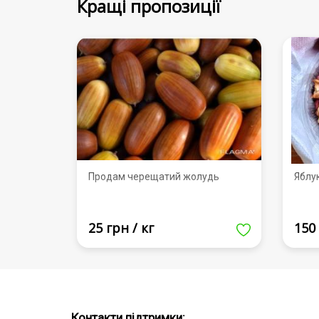
Кращі пропозиції
Продам черещатий жолудь
Яблу
25 грн / кг
150 
Контакти підтримки: