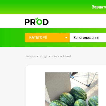
Завант
КАТЕГОРІЇ
Головна
Ягоди
Кавун
Пізній