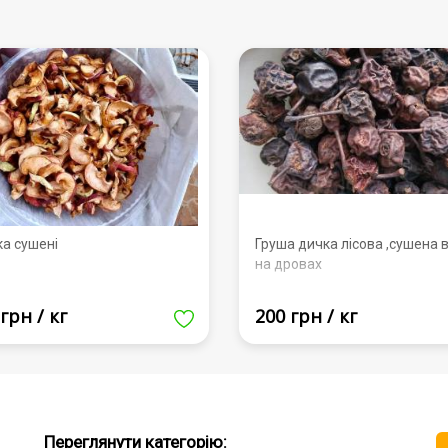
ка сушені
Груша дичка лісова ,сушена в
на дровах
грн / кг
200 грн / кг
Переглянути категорію: