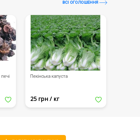
ВСI ОГОЛОШЕННЯ
 печі
Пекінська капуста
25 грн / кг