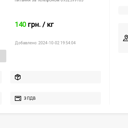
питання за телефоном 0932599103
140
грн.
/ кг
Добавлено: 2024-10-02 19:54:04
З ПДВ