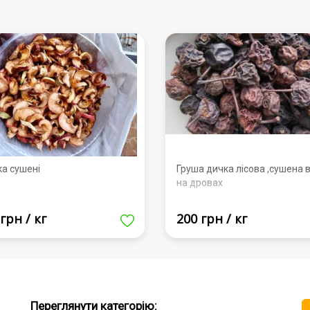
ка сушені
Груша дичка лісова ,сушена в
на дровах
грн / кг
200 грн / кг
Переглянути категорію: